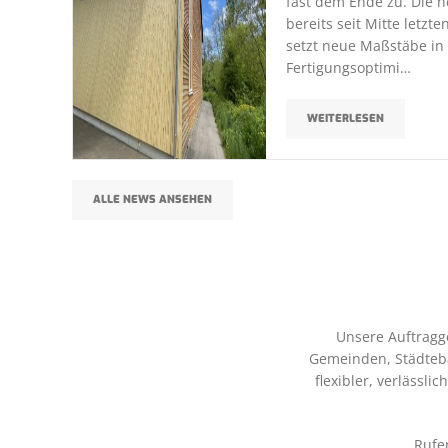
fast dem Ende zu. Die n
bereits seit Mitte letzte
setzt neue Maßstäbe i
Fertigungsoptimi…
WEITERLESEN
ALLE NEWS ANSEHEN
Unsere Auftragg
Gemeinden, Städteba
flexibler, verlässli
Rufen