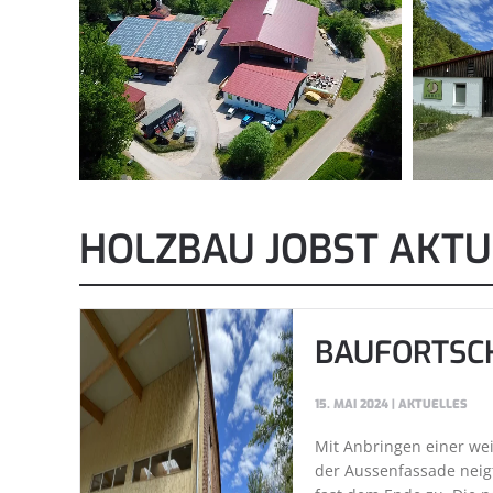
HOLZBAU JOBST AKTU
BAUFORTSC
15. MAI 2024
|
AKTUELLES
Mit Anbringen einer wei
der Aussenfassade neigt