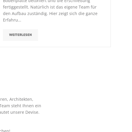
Bodenplatte betoniert und die Erschließung
fertiggestellt. Natürlich ist das eigene Team für
den Aufbau zuständig. Hier zeigt sich die ganze
Erfahru…
WEITERLESEN
en, Architekten,
Team steht Ihnen ein
lautet unsere Devise.
echen!