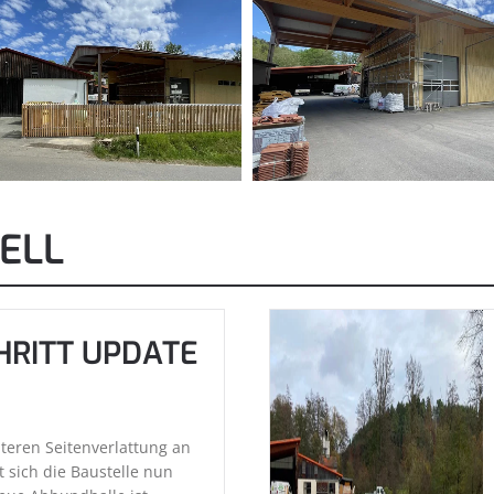
ELL
HRITT UPDATE
teren Seitenverlattung an
 sich die Baustelle nun