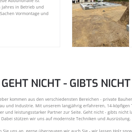
eue Abbundhalle ist
n Jahres in Betrieb und
n Sachen Vormontage und
GEHT NICHT - GIBTS NICHT
eber kommen aus den verschiedensten Bereichen - private Bauherr
u und Industrie. Mit unserem langjährig erfahreren, 14-köpfigen 
cher und leistungsstarker Partner zur Seite. Geht nicht - gibts nicht 
Dabei stützen wir uns auf modernste Techniken und Ausrüstung.
 Sie uns an, gerne überzeugen wir auch Sie - wir lassen Holz spr