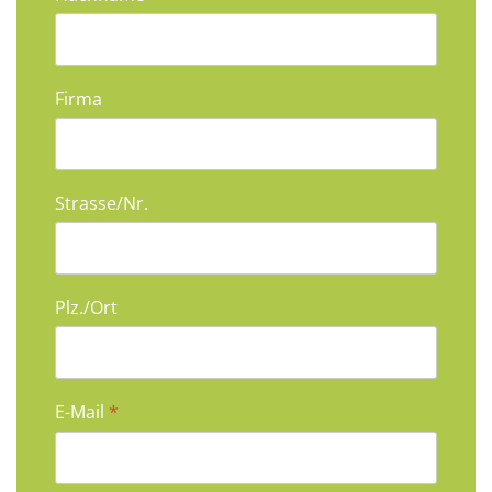
Firma
Strasse/Nr.
Plz./Ort
E-Mail
*