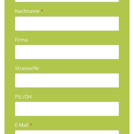
Nachname
*
Firma
Strasse/Nr.
Plz./Ort
E-Mail
*